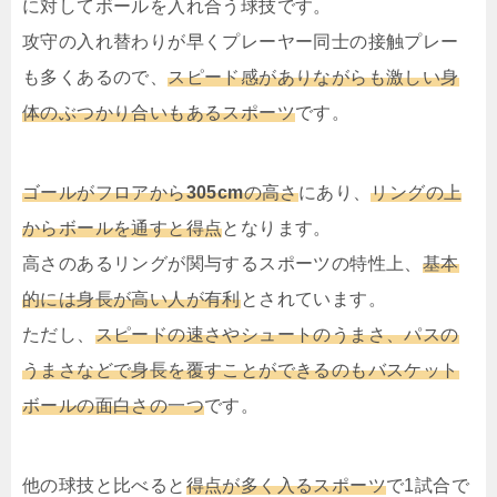
に対してボールを入れ合う球技です。
攻守の入れ替わりが早くプレーヤー同士の接触プレー
も多くあるので、
スピード感がありながらも激しい身
体のぶつかり合いもあるスポーツ
です。
ゴールがフロアから
305cm
の高さ
にあり、
リングの上
からボールを通すと得点
となります。
高さのあるリングが関与するスポーツの特性上、
基本
的には身長が高い人が有利
とされています。
ただし、
スピードの速さやシュートのうまさ、パスの
うまさなどで身長を覆すことができるのもバスケット
ボールの面白さの一つ
です。
他の球技と比べると
得点が多く入るスポーツ
で1試合で