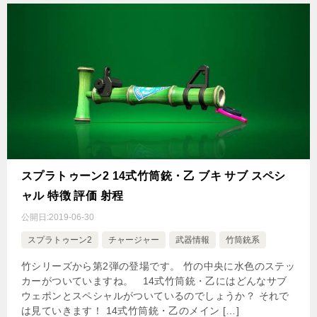
スプラトゥーン2 14式竹筒銃・乙 ブキ サブ スペシ
ャル 特徴 評価 射程
公開日:
2019-06-30
スプラトゥーン2
チャージャー
武器情報
竹筒銃系
竹シリーズから第2弾の登場です。 竹の中央に水色のステッ
カーがついていますね。 14式竹筒銃・乙にはどんなサブ
ウェポンとスペシャルがついているのでしょうか？ それで
は見ていきます！ 14式竹筒銃・乙のメイン […]