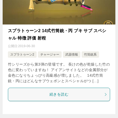
スプラトゥーン2 14式竹筒銃・丙 ブキ サブ スペシ
ャル 特徴 評価 射程
公開日:
2019-06-30
スプラトゥーン2
チャージャー
武器情報
竹筒銃系
竹シリーズから第3弾の登場です。 長けの色が乾燥した竹の
色に変わっていますね！ アイアンサイトなどの金属部分が
金色になりちょっぴり高級感が増しました。 14式竹筒
銃・丙にはどんなサブウェポンとスペシャルがつ […]
続きを読む