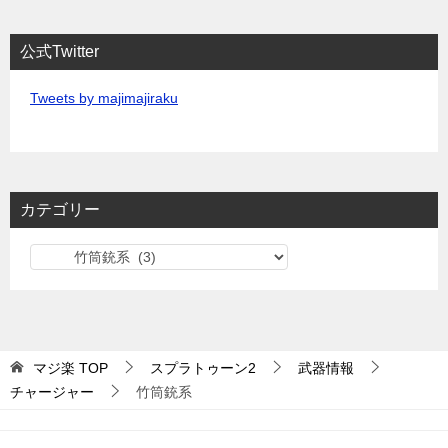
公式Twitter
Tweets by majimajiraku
カテゴリー
カ
テ
ゴ
リ
ー
マジ楽
TOP
スプラトゥーン2
武器情報
チャージャー
竹筒銃系