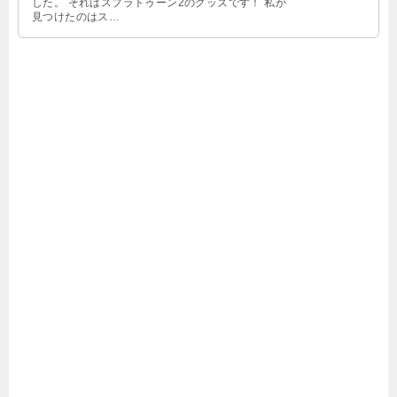
した。 それはスプラトゥーン2のグッズです！ 私が
見つけたのはス…