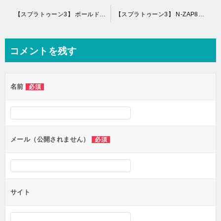
投
【スプラトゥーン3】 ボールドマーカーネオ サブ スペシャル 特徴 評価 射程
【スプラトゥーン3】 N-ZAP89（赤ザップ） サブ スペシャル 特徴 評価 射程
稿
ナ
コメントを残す
ビ
ゲ
名前
必須
ー
シ
ョ
ン
メール（公開されません）
必須
サイト