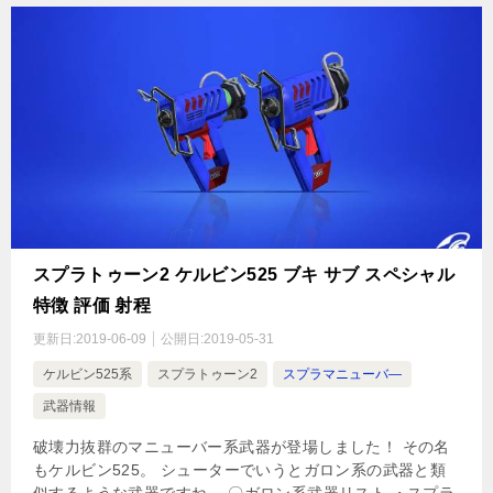
スプラトゥーン2 ケルビン525 ブキ サブ スペシャル
特徴 評価 射程
更新日:
2019-06-09
公開日:
2019-05-31
ケルビン525系
スプラトゥーン2
スプラマニューバ―
武器情報
破壊力抜群のマニューバー系武器が登場しました！ その名
もケルビン525。 シューターでいうとガロン系の武器と類