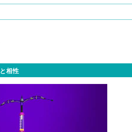
。
ブと相性