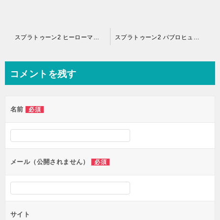
投
スプラトゥーン2 ヒーローマローラーレプリカ ブキ サブ スペシャル 特徴 評価 射程 入手方法 ゲットの仕方
スプラトゥーン2 パブロヒュー ブキ サブ スペシャル 特徴 評価 射程
稿
ナ
コメントを残す
ビ
ゲ
名前
必須
ー
シ
ョ
ン
メール（公開されません）
必須
サイト