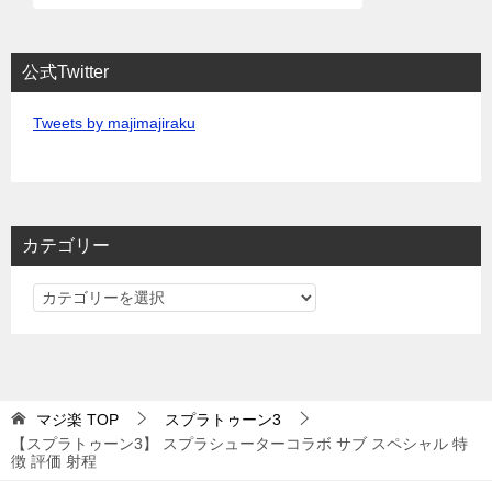
公式Twitter
Tweets by majimajiraku
カテゴリー
カ
テ
ゴ
リ
ー
マジ楽
TOP
スプラトゥーン3
【スプラトゥーン3】 スプラシューターコラボ サブ スペシャル 特
徴 評価 射程