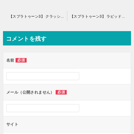
投
【スプラトゥーン3】 クラッシュブラスター（クラブラ） サブ スペシャル 特徴 評価 射程
【スプラトゥーン3】 ラピッドブラスター（ラピブラ） サブ スペシャル 特徴 評価 射程
稿
ナ
コメントを残す
ビ
ゲ
名前
必須
ー
シ
ョ
ン
メール（公開されません）
必須
サイト