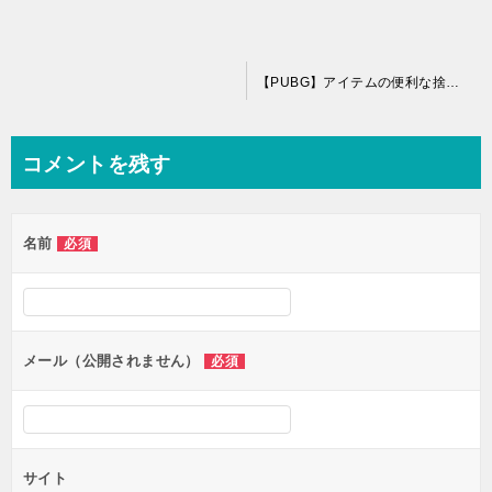
投
【PUBG】アイテムの便利な捨て方・落とし方 半分 即捨て
稿
ナ
コメントを残す
ビ
ゲ
名前
必須
ー
シ
ョ
ン
メール（公開されません）
必須
サイト