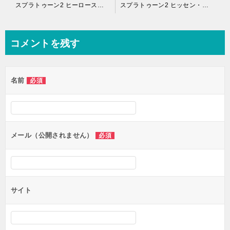
投
スプラトゥーン2 ヒーロースロッシャーレプリカ ブキ サブ スペシャル 特徴 評価 射程 入手方法 ゲットの仕方
スプラトゥーン2 ヒッセン・ヒュー ブキ サブ スペシャル 特徴 評価 射程
稿
ナ
コメントを残す
ビ
ゲ
名前
必須
ー
シ
ョ
ン
メール（公開されません）
必須
サイト