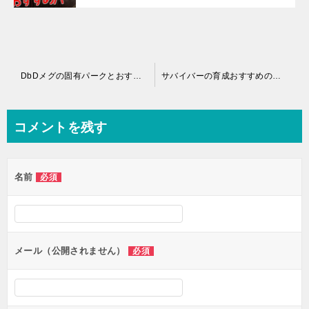
投
DbDメグの固有パークとおすすめパークを評価してみた
サバイバーの育成おすすめの順番ランキング
稿
ナ
コメントを残す
ビ
ゲ
名前
必須
ー
シ
ョ
ン
メール（公開されません）
必須