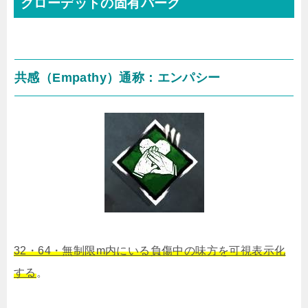
クローデットの固有パーク
共感（Empathy）通称：エンパシー
32・64・無制限m内にいる負傷中の味方を可視表示化
する
。